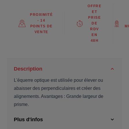
OFFRE
ET
PROXIMITÉ
PRISE
- 14
DE
POINTS DE
M
RDV
VENTE
EN
48H
Description
L'équerre optique est utilisée pour élever ou
abaisser des perpendiculaires et créer des
alignements. Avantages : Grande largeur de
prisme.
Plus d'infos