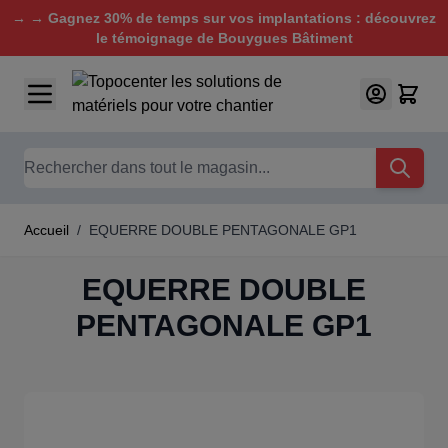
→ → Gagnez 30% de temps sur vos implantations : découvrez
le témoignage de Bouygues Bâtiment
Aller au contenu
Chercher
Accueil
/
EQUERRE DOUBLE PENTAGONALE GP1
EQUERRE DOUBLE
PENTAGONALE GP1