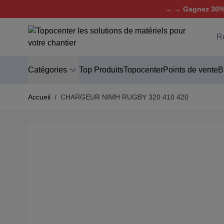
→ → Gagnez 30% 
Aller au contenu
C
Catégories
Top Produits
Topocenter
Points de vente
B
Accueil
/
CHARGEUR NIMH RUGBY 320 410 420