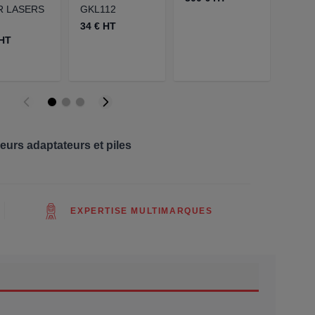
5000
R LASERS
GKL112
GKL3
34 € HT
1070
 HT
geurs adaptateurs et piles
EXPERTISE MULTIMARQUES