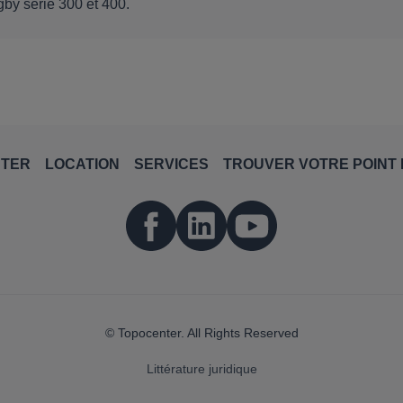
by série 300 et 400.
NTER
LOCATION
SERVICES
TROUVER VOTRE POINT 
© Topocenter. All Rights Reserved
Littérature juridique