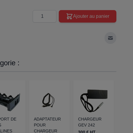
Quantité
Ajouter au panier
Envoyer à 
orie :
PORT DE
ADAPTATEUR
CHARGEUR
CHA
S
POUR
GEV 242
PROF
LINES
CHARGEUR
300 € HT