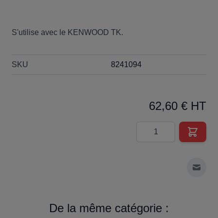
S'utilise avec le KENWOOD TK.
SKU
8241094
62,60 € HT
Quantité
Envoy
De la même catégorie :