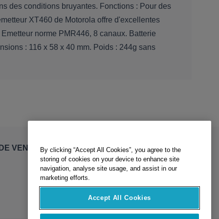
ns des conditions bruyantes. Fonctions : Pour des
emetteur XT460 de Motorola offre d'excellentes
s : Emetteur norme PMR446, 8 canaux. Batterie
nsions : 116 x 58 x 40 mm. Poids : 244g sans
By clicking “Accept All Cookies”, you agree to the
DE VENTE
storing of cookies on your device to enhance site
navigation, analyse site usage, and assist in our
marketing efforts.
Accept All Cookies
Reject All Cookies