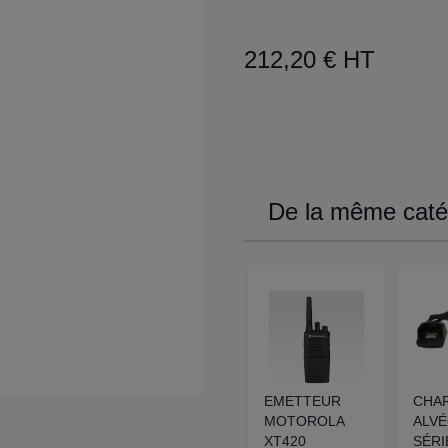
212,20 € HT
De la même catég
EMETTEUR
CHA
MOTOROLA
ALV
XT420
SÉRI