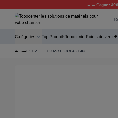
→ → Gagnez 30% 
Aller au contenu
C
Catégories
Top Produits
Topocenter
Points de vente
B
Accueil
/
EMETTEUR MOTOROLA XT460