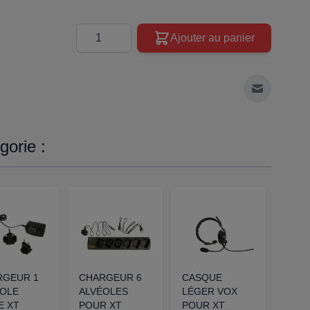
Quantité
Ajouter au panier
Envoyer à 
orie :
RGEUR 1
CHARGEUR 6
CASQUE
MIC
ÉOLE
ALVÉOLES
LÉGER VOX
DÉP
E XT
POUR XT
POUR XT
POUR