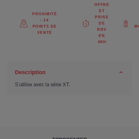
OFFRE
ET
PROXIMITÉ
PRISE
- 14
DE
POINTS DE
M
RDV
VENTE
EN
48H
Description
S'utilise avec la série XT.