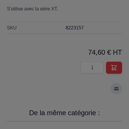
S'utilise avec la série XT.
SKU
8223157
74,60 € HT
Quantité
Envoy
De la même catégorie :