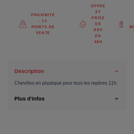
OFFRE
ET
PROXIMITÉ
PRISE
- 14
DE
POINTS DE
M
RDV
VENTE
EN
48H
Description
Chevilles en plastique pour tous les repères 11h.
Plus d'infos