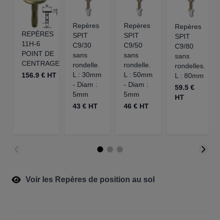
Repères
Repères
Repères
REPÈRES
SPIT
SPIT
SPIT
11H-6
C9/30
C9/50
C9/80
POINT DE
sans
sans
sans
CENTRAGE
rondelle.
rondelle.
rondelles.
L : 30mm
L : 50mm
156.9 € HT
L : 80mm
- Diam :
- Diam :
59.5 €
5mm
5mm
HT
43 € HT
46 € HT
Voir les Repères de position au sol