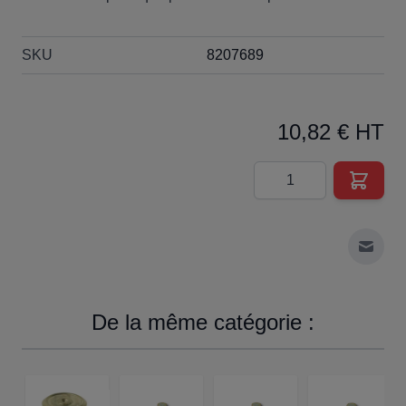
SKU
8207689
10,82 € HT
Quantité
Envoy
De la même catégorie :