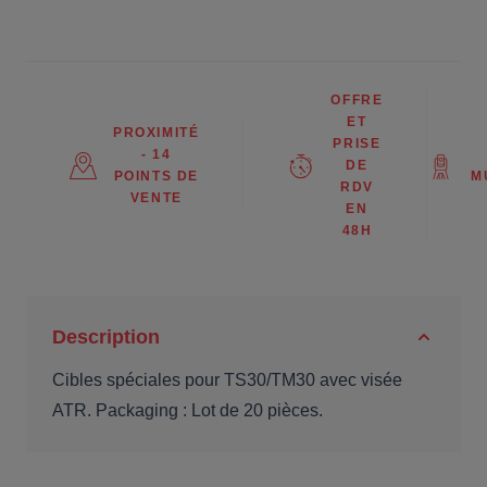
OFFRE
ET
PROXIMITÉ
PRISE
- 14
DE
POINTS DE
M
RDV
VENTE
EN
48H
Description
Cibles spéciales pour TS30/TM30 avec visée
ATR. Packaging : Lot de 20 pièces.