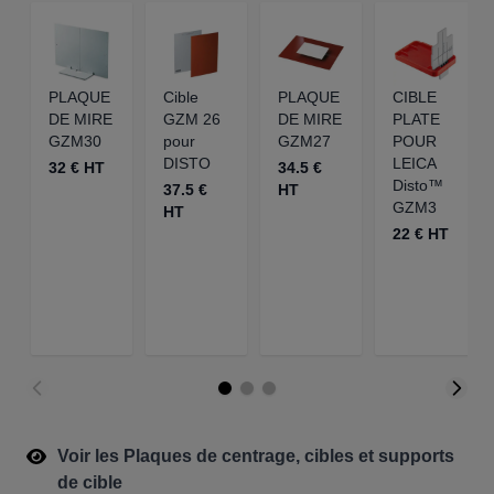
PLAQUE
Cible
PLAQUE
CIBLE
DE MIRE
GZM 26
DE MIRE
PLATE
GZM30
pour
GZM27
POUR
DISTO
LEICA
32 € HT
34.5 €
Disto™
37.5 €
HT
GZM3
HT
22 € HT
Voir les Plaques de centrage, cibles et supports
de cible