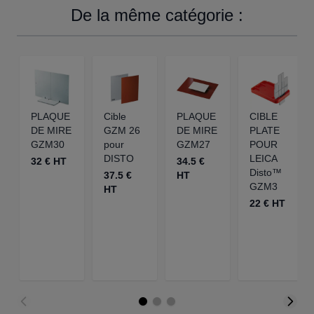
De la même catégorie :
PLAQUE
Cible
PLAQUE
CIBLE
DE MIRE
GZM 26
DE MIRE
PLATE
GZM30
pour
GZM27
POUR
DISTO
LEICA
32 € HT
34.5 €
Disto™
37.5 €
HT
GZM3
HT
22 € HT