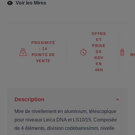
Voir les Mires
OFFRE
ET
PROXIMITÉ
PRISE
- 14
DE
POINTS DE
M
RDV
VENTE
EN
48H
Description
Mire de nivellement en aluminium, télescopique
pour niveaux Leica DNA et LS10/15. Composée
de 4 éléments, division codebarres/mm, nivelle