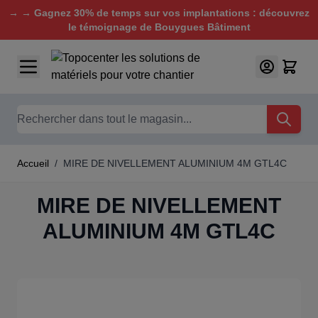
→ → Gagnez 30% de temps sur vos implantations : découvrez
le témoignage de Bouygues Bâtiment
Aller au contenu
Chercher
Accueil
/
MIRE DE NIVELLEMENT ALUMINIUM 4M GTL4C
MIRE DE NIVELLEMENT
ALUMINIUM 4M GTL4C