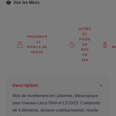
Voir les Mires
OFFRE
ET
PROXIMITÉ
PRISE
- 14
DE
POINTS DE
M
RDV
VENTE
EN
48H
Description
Mire de nivellement en carbonne, télescopique
pour niveaux Leica DNA et LS10/15. Composée
de 4 éléments, division codebarres/mm, nivelle