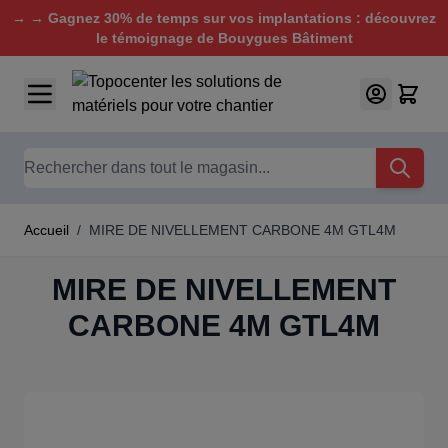
→ → Gagnez 30% de temps sur vos implantations : découvrez
le témoignage de Bouygues Bâtiment
Aller au contenu
Chercher
Accueil
/
MIRE DE NIVELLEMENT CARBONE 4M GTL4M
MIRE DE NIVELLEMENT
CARBONE 4M GTL4M