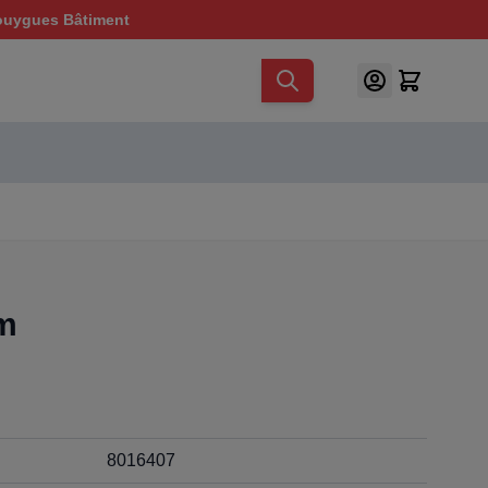
ouygues Bâtiment
1m
8016407