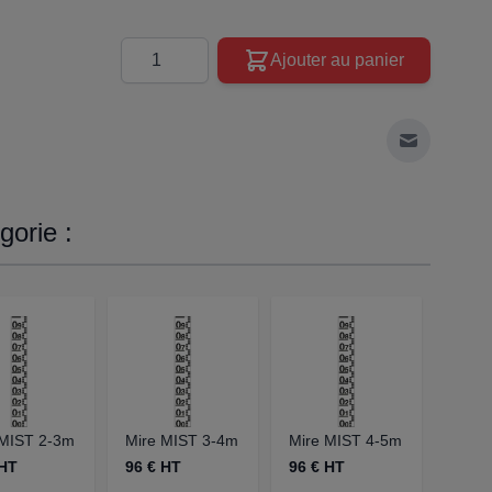
Quantité
Ajouter au panier
Envoyer à 
orie :
 MIST 2-3m
Mire MIST 3-4m
Mire MIST 4-5m
Mire
 HT
96 € HT
96 € HT
96 €