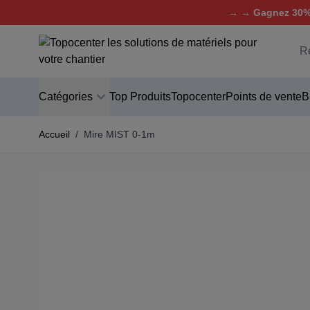
→ → Gagnez 30% 
Aller au contenu
C
Catégories
Top Produits
Topocenter
Points de vente
B
Accueil
/
Mire MIST 0-1m