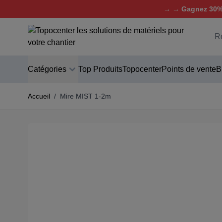
→ → Gagnez 30% 
Aller au contenu
C
Catégories
Top Produits
Topocenter
Points de vente
B
Accueil
/
Mire MIST 1-2m