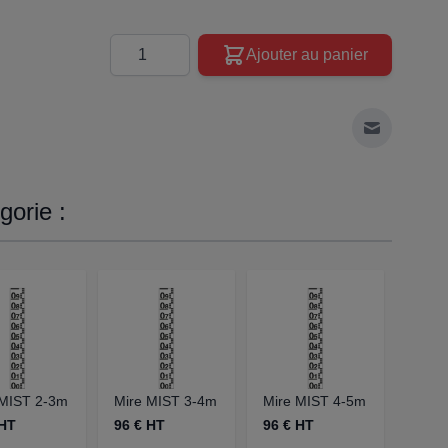
Quantité
Ajouter au panier
Envoyer à 
orie :
 MIST 2-3m
Mire MIST 3-4m
Mire MIST 4-5m
Mire
 HT
96 € HT
96 € HT
96 €