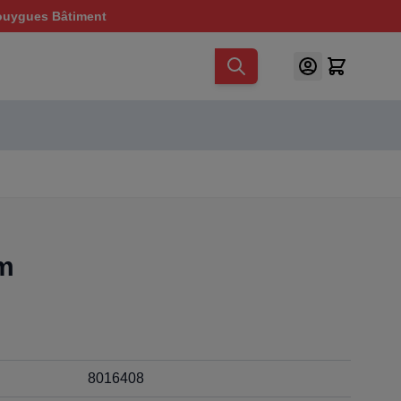
ouygues Bâtiment
2m
8016408