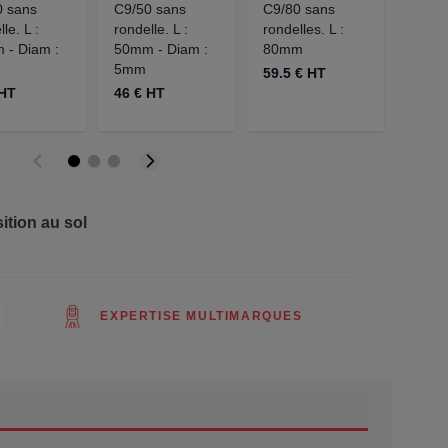
0 sans
C9/50 sans
C9/80 sans
C9/2
le. L :
rondelle. L :
rondelles. L :
BÉT
 - Diam :
50mm - Diam :
80mm
41.5 
5mm
59.5 € HT
 HT
46 € HT
ition au sol
EXPERTISE MULTIMARQUES