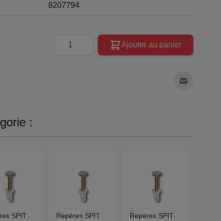
8207794
Quantité
Ajouter au panier
Envoyer à 
orie :
res SPIT
Repères SPIT
Repères SPIT
REPÈ