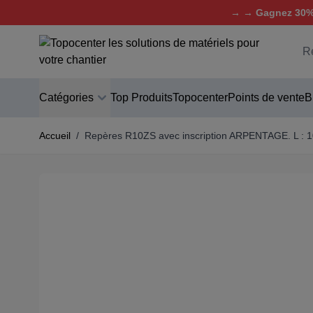
→ → Gagnez 30% 
Aller au contenu
C
Catégories
Top Produits
Topocenter
Points de vente
B
Accueil
/
Repères R10ZS avec inscription ARPENTAGE. L :