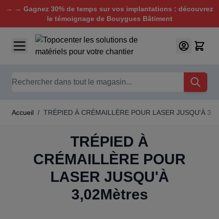
→ → Gagnez 30% de temps sur vos implantations : découvrez
le témoignage de Bouygues Bâtiment
Aller au contenu
Chercher
Accueil
/
TRÉPIED À CRÉMAILLÈRE POUR LASER JUSQU'À 3,0
TRÉPIED À
CRÉMAILLÈRE POUR
LASER JUSQU'À
3,02Mètres