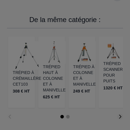
De la même catégorie :
TRÉPIED
TRÉPIED
TRÉPIED À
SCANNER
TRÉPIED À
HAUT À
COLONNE
POUR
CRÉMAILLÈRE
COLONNE
ET À
PUITS
CET103
ET À
MANIVELLE
1320 € HT
MANIVELLE
308 € HT
249 € HT
625 € HT