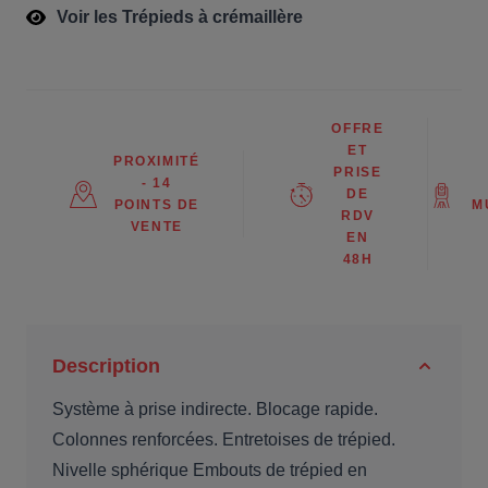
Voir les Trépieds à crémaillère
OFFRE
ET
PROXIMITÉ
PRISE
- 14
DE
POINTS DE
M
RDV
VENTE
EN
48H
Description
Système à prise indirecte. Blocage rapide.
Colonnes renforcées. Entretoises de trépied.
Nivelle sphérique Embouts de trépied en