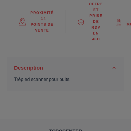
OFFRE
ET
PROXIMITÉ
PRISE
- 14
DE
POINTS DE
M
RDV
VENTE
EN
48H
Description
Trépied scanner pour puits.