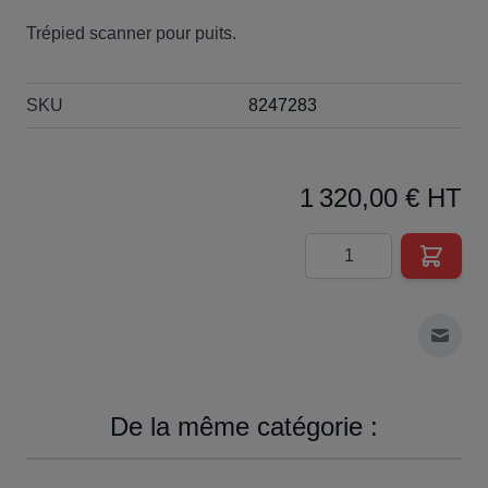
Trépied scanner pour puits.
SKU
8247283
1 320,00 € HT
Quantité
Envoy
De la même catégorie :