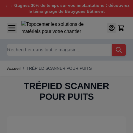
→ → Gagnez 30% de temps sur vos implantations : découvrez
le témoignage de Bouygues Bâtiment
Aller au contenu
Chercher
Accueil
/
TRÉPIED SCANNER POUR PUITS
TRÉPIED SCANNER
POUR PUITS