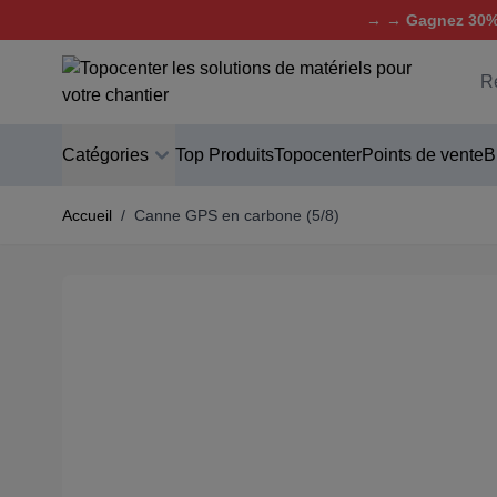
→ → Gagnez 30% 
Aller au contenu
C
Catégories
Top Produits
Topocenter
Points de vente
B
Accueil
/
Canne GPS en carbone (5/8)