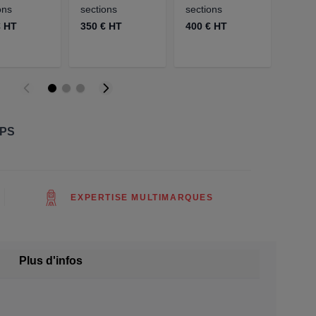
ons
sections
sections
À 0,
€ HT
350 € HT
400 € HT
168.7
GPS
EXPERTISE MULTIMARQUES
Plus d'infos