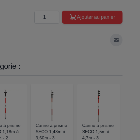
Quantité
Ajouter au panier
Envoyer à 
orie :
e à prisme
Canne à prisme
Canne à prisme
CAN
 1,18m à
SECO 1,43m à
SECO 1,5m à
PRIS
 - 2
3,60m - 3
4,7m - 3
EN A