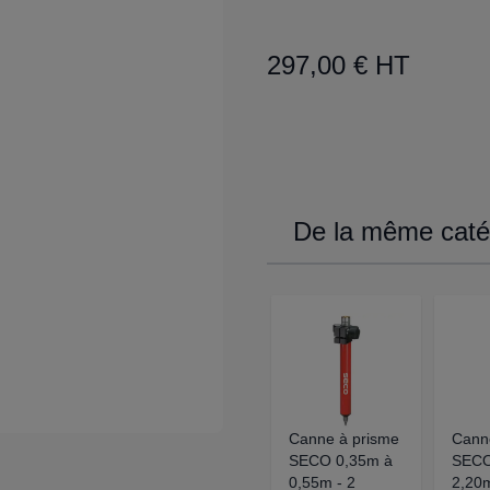
297,00 € HT
De la même catég
Canne à prisme
Cann
SECO 0,35m à
SECO
0,55m - 2
2,20m