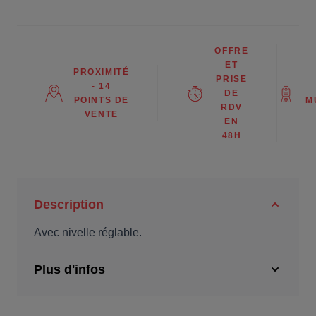
OFFRE
ET
PROXIMITÉ
PRISE
- 14
DE
POINTS DE
M
RDV
VENTE
EN
48H
Description
Avec nivelle réglable.
Plus d'infos