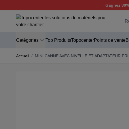
→ → Gagnez 30% 
Aller au contenu
C
Catégories
Top Produits
Topocenter
Points de vente
B
Accueil
/
MINI CANNE AVEC NIVELLE ET ADAPTATEUR PR