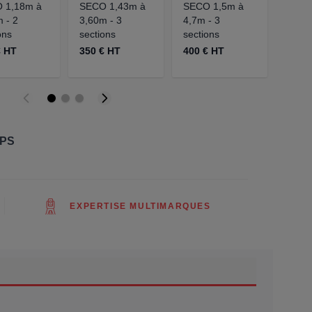
 1,18m à
SECO 1,43m à
SECO 1,5m à
PRIS
 - 2
3,60m - 3
4,7m - 3
EN A
ons
sections
sections
À 0,
€ HT
350 € HT
400 € HT
168.7
GPS
EXPERTISE MULTIMARQUES