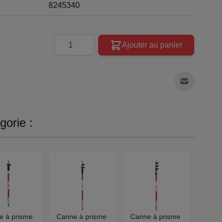
8245340
Quantité
Ajouter au panier
Envoyer à 
orie :
e à prisme
Canne à prisme
Canne à prisme
CAN