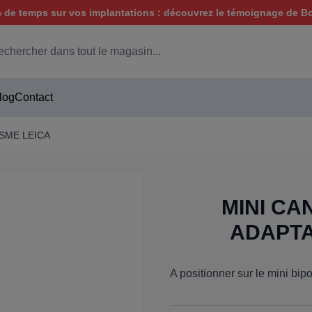
de temps sur vos implantations : découvrez le témoignage de B
hercher
log
Contact
ISME LEICA
MINI CA
ADAPTA
A positionner sur le mini bip