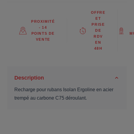
OFFRE
ET
PROXIMITÉ
PRISE
- 14
DE
POINTS DE
M
RDV
VENTE
EN
48H
Description
Recharge pour rubans Isolan Ergoline en acier
trempé au carbone C75 déroulant.