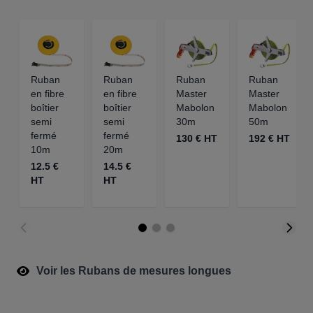
Ruban
Ruban
Ruban
Ruban
en fibre
en fibre
Master
Master
boîtier
boîtier
Mabolon
Mabolon
semi
semi
30m
50m
fermé
fermé
130 € HT
192 € HT
10m
20m
12.5 €
14.5 €
HT
HT
Voir les Rubans de mesures longues