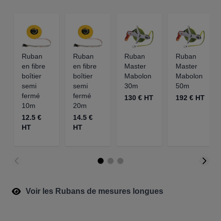
Ruban
Ruban
Ruban
Ruban
en fibre
en fibre
Master
Master
boîtier
boîtier
Mabolon
Mabolon
semi
semi
30m
50m
fermé
fermé
130 € HT
192 € HT
10m
20m
12.5 €
14.5 €
HT
HT
Voir les Rubans de mesures longues