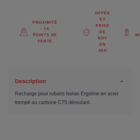
OFFRE
ET
PROXIMITÉ
PRISE
- 14
DE
POINTS DE
M
RDV
VENTE
EN
48H
Description
Recharge pour rubans Isolan Ergoline en acier
trempé au carbone C75 déroulant.