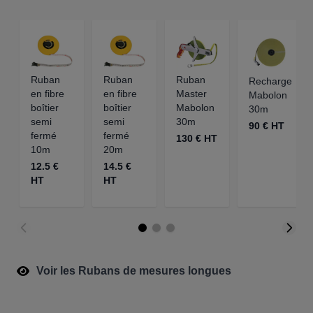
Ruban
Ruban
Ruban
Recharge
en fibre
en fibre
Master
Mabolon
boîtier
boîtier
Mabolon
30m
semi
semi
30m
90 € HT
fermé
fermé
130 € HT
10m
20m
12.5 €
14.5 €
HT
HT
Voir les Rubans de mesures longues