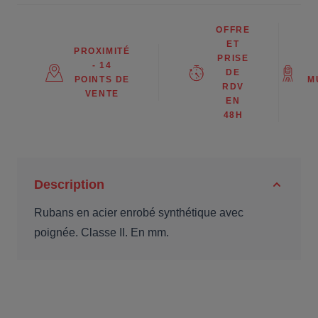
OFFRE
ET
PROXIMITÉ
PRISE
- 14
DE
POINTS DE
M
RDV
VENTE
EN
48H
Description
Rubans en acier enrobé synthétique avec
poignée. Classe II. En mm.