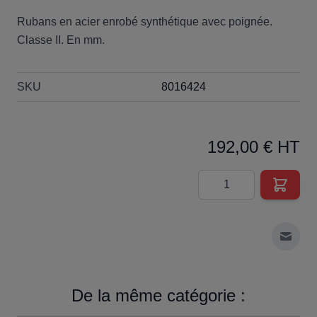
Rubans en acier enrobé synthétique avec poignée.
Classe II. En mm.
SKU
8016424
192,00 € HT
Quantité
Envoy
De la même catégorie :