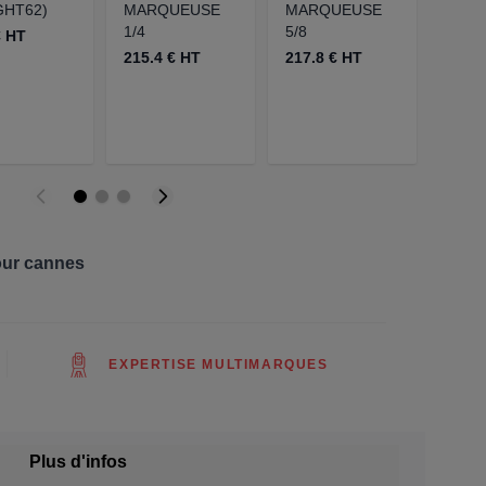
GHT62)
MARQUEUSE
MARQUEUSE
MAR
1/4
5/8
AVEC
€ HT
ADA
215.4 € HT
217.8 € HT
POUR
LEIC
223.3
our cannes
EXPERTISE MULTIMARQUES
Plus d'infos