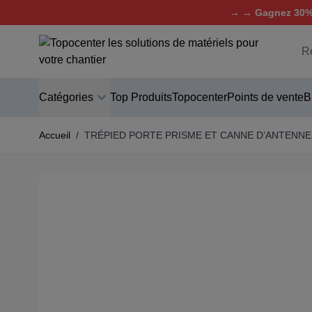
→ → Gagnez 30% 
Aller au contenu
C
Catégories
Top Produits
Topocenter
Points de vente
B
Accueil
/
TRÉPIED PORTE PRISME ET CANNE D’ANTENNE