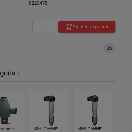
8220475
Quantité
Ajouter au panier
Envoyer à 
orie :
rt pour
MINI CANNE
MINI CANNE
MINI