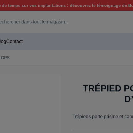
de temps sur vos implantations : découvrez le témoignage de B
hercher
log
Contact
 GPS
TRÉPIED P
D
Trépieds porte prisme et ca