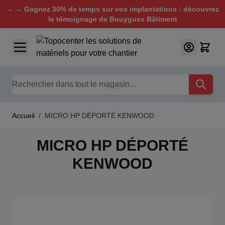
→ → Gagnez 30% de temps sur vos implantations : découvrez
le témoignage de Bouygues Bâtiment
Aller au contenu
Chercher
Accueil
/
MICRO HP DÉPORTÉ KENWOOD
MICRO HP DÉPORTÉ
KENWOOD