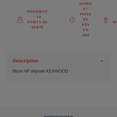
OFFRE
ET
PROXIMITÉ
PRISE
- 14
DE
POINTS DE
M
RDV
VENTE
EN
48H
Description
Micro HP déporté KENWOOD