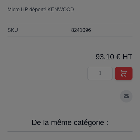
Micro HP déporté KENWOOD
SKU
8241096
93,10 € HT
Quantité
Envoy
De la même catégorie :